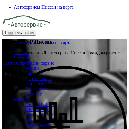
Автосервисы Ниссан на карте
Toggle navigation
Ремонт ЭУР Ниссан
Автосервисы Nissan на карте
Главная
Специализированный автосервис Ниссан в каждом районе
Клиенту
Москвы
О нас
Найти ближайший сервис
Акции
Гарантия
Сертификаты
Запчасти
Видео работ
Эксперт
Модели
Nissan Qashqai
Nissan X-Trail
Nissan Murano
Nissan Pathfinder
Nissan Teana