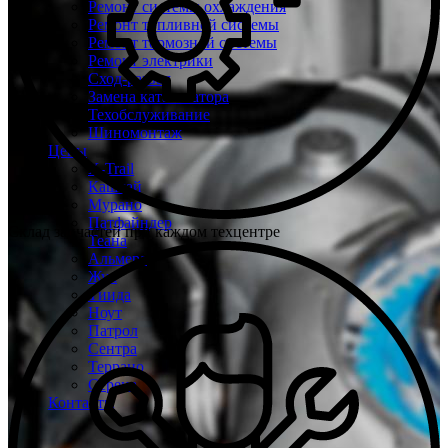
Ремонт системы охлаждения
Ремонт топливной системы
Ремонт тормозной системы
Ремонт электрики
Сход-развал
Замена катализатора
Техобслуживание
Шиномонтаж
Цены
X-Trail
Кашкай
Мурано
Патфайндер
Склад запчастей при каждом техцентре
Теана
Альмера
Жук
Тиида
Ноут
Патрол
Сентра
Террано
Серена
Контакты