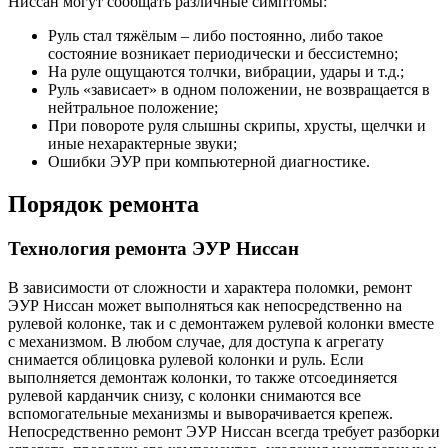
Ниссан могут сообщать различные симптомы:
Руль стал тяжёлым – либо постоянно, либо такое
состояние возникает периодически и бессистемно;
На руле ощущаются толчки, вибрации, удары и т.д.;
Руль «зависает» в одном положении, не возвращается в
нейтральное положение;
При повороте руля слышны скрипы, хрусты, щелчки и
иные нехарактерные звуки;
Ошибки ЭУР при компьютерной диагностике.
Порядок ремонта
Технология ремонта ЭУР Ниссан
В зависимости от сложности и характера поломки, ремонт
ЭУР Ниссан может выполняться как непосредственно на
рулевой колонке, так и с демонтажем рулевой колонки вместе
с механизмом. В любом случае, для доступа к агрегату
снимается облицовка рулевой колонки и руль. Если
выполняется демонтаж колонки, то также отсоединяется
рулевой карданчик снизу, с колонки снимаются все
вспомогательные механизмы и выворачивается крепеж.
Непосредственно ремонт ЭУР Ниссан всегда требует разборки