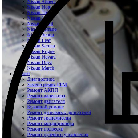
Nissan Almera
Nissan Note
Nissan Tiida
Nissan Juke
Nissan Patrol
Nissan Terrano
Nissan Sentra
Nissan Leaf
Nissan Serena
Nissan Rogue
Nissan Navara
Nissan Dayz
Nissan March
Ремонт
Диагностика
Замена ремня ГРМ
Ремонт АКПП
Ремонт вариатора
Ремонт двигателя
Кузовной ремонт
Ремонт дизельных двигателей
Ремонт трансмиссии
Ремонт кондиционера
Ремонт подвески
Ремонт рулевого управления