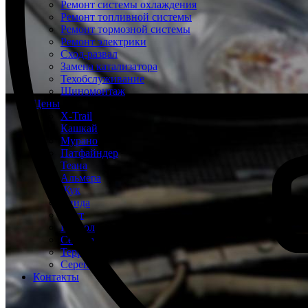
Ремонт системы охлаждения
Ремонт топливной системы
Ремонт тормозной системы
Ремонт электрики
Сход-развал
Замена катализатора
Техобслуживание
Шиномонтаж
Цены
X-Trail
Кашкай
Мурано
Патфайндер
Теана
Альмера
Жук
Тиида
Ноут
Патрол
Сентра
Террано
Серена
Контакты