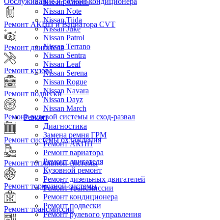
Обслуживание и ремонт кондиционера
Nissan Almera
Nissan Note
Nissan Tiida
Ремонт АКПП и Вариатора CVT
Nissan Juke
Nissan Patrol
Nissan Terrano
Ремонт двигателя
Nissan Sentra
Nissan Leaf
Ремонт кузова
Nissan Serena
Nissan Rogue
Nissan Navara
Ремонт подвески
Nissan Dayz
Nissan March
Ремонт рулевой системы и сход-развал
Ремонт
Диагностика
Замена ремня ГРМ
Ремонт системы охлаждения
Ремонт АКПП
Ремонт вариатора
Ремонт двигателя
Ремонт топливной системы
Кузовной ремонт
Ремонт дизельных двигателей
Ремонт тормозной системы
Ремонт трансмиссии
Ремонт кондиционера
Ремонт подвески
Ремонт трансмиссии
Ремонт рулевого управления