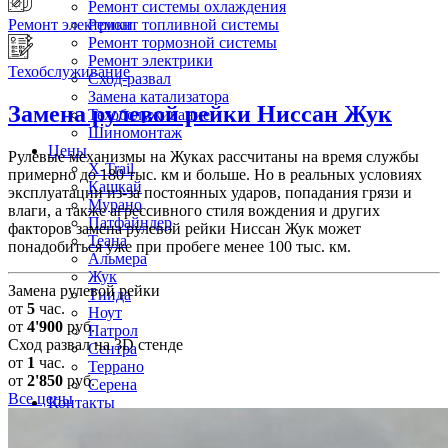
Ремонт системы охлаждения
Ремонт топливной системы
Ремонт электрики
Ремонт тормозной системы
Ремонт электрики
Техобслуживание
Сход-развал
Замена катализатора
Замена рулевой рейки
Ниссан Жук
Техобслуживание
Шиномонтаж
Цены
Рулевые механизмы на Жуках рассчитаны на время службы
X-Trail
примерно до 180 тыс. км и больше. Но в реальных условиях
Кашкай
эксплуатации из-за постоянных ударов, попадания грязи и
Мурано
влаги, а также агрессивного стиля вождения и других
Патфайндер
факторов замена рулевой рейки Ниссан Жук может
Теана
понадобиться уже при пробеге менее 100 тыс. км.
Альмера
Жук
Замена рулевой рейки
Тиида
от
5
час.
Ноут
от
4'900
руб.
Патрол
Сход развал на 3D стенде
Сентра
от
1
час.
Террано
от
2'850
руб.
Серена
Все цены
Контакты