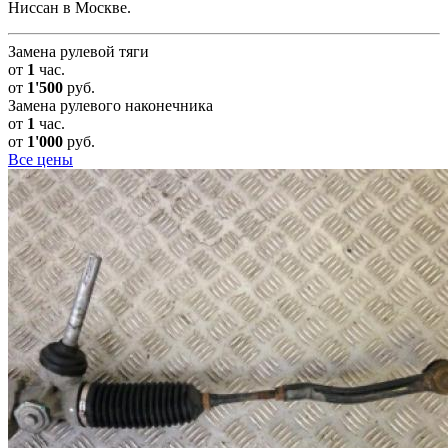
Ниссан в Москве.
Замена рулевой тяги
от
1
час.
от
1'500
руб.
Замена рулевого наконечника
от
1
час.
от
1'000
руб.
Все цены