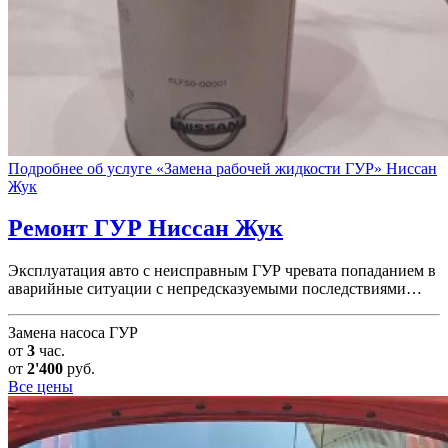
Подробнее об услуге «Замена рабочей жидкости ГУР» Ниссан
Жук
Ремонт ГУР
Ниссан Жук
Эксплуатация авто с неисправным ГУР чревата попаданием в
аварийные ситуации с непредсказуемыми последствиями…
Замена насоса ГУР
от
3
час.
от
2'400
руб.
Все цены