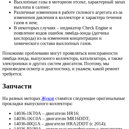
Выхлопные газы в моторном отсеке, характерный запах
выхлопа в салоне;
Различные изменения в работе силового агрегата из-за
изменения давления в коллекторе и характера течения
газов в нем;
В некоторых случаях – индикатор Check Engine и
появление кодов ошибок лямбда-зонда (датчика
кислорода) из-за изменения концентрации и
химического состава выхлопных газов.
Похожими проблемами могут проявляться неисправности
лямбда-зонда, выпускного коллектора, катализатора, а также
электроники и других систем двигателя. Поэтому, мы
произведем осмотр и диагностику, и укажем, какой ремонт
требуется.
Запчасти
На разных моторах
Жуков
ставятся следующие оригинальные
прокладки выпускного коллектора:
14036-1KT0A – двигатели HR16;
14036-1KC0A – двигатели MR16DDT;
14036-00Q1A – двигатели HRA2DDT (с 2014);
14036-BV80A – отдельные модификации с двигателем