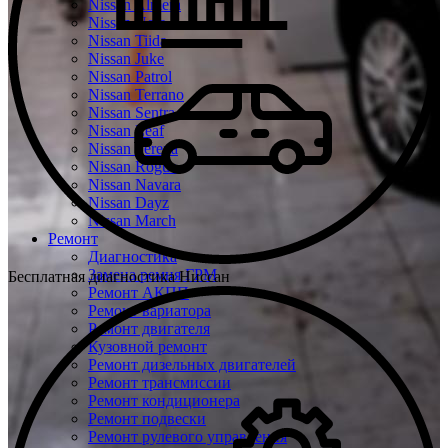
Nissan Almera
Nissan Note
Nissan Tiida
Nissan Juke
Nissan Patrol
Nissan Terrano
Nissan Sentra
Nissan Leaf
Nissan Serena
Nissan Rogue
Nissan Navara
Nissan Dayz
Nissan March
Ремонт
Диагностика
Замена ремня ГРМ
Бесплатная диагностика Ниссан
Ремонт АКПП
Ремонт вариатора
Ремонт двигателя
Кузовной ремонт
Ремонт дизельных двигателей
Ремонт трансмиссии
Ремонт кондиционера
Ремонт подвески
Ремонт рулевого управления