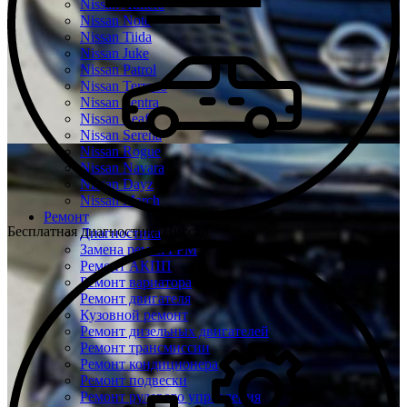
Nissan Almera
Nissan Note
Nissan Tiida
Nissan Juke
Nissan Patrol
Nissan Terrano
Nissan Sentra
Nissan Leaf
Nissan Serena
Nissan Rogue
Nissan Navara
Nissan Dayz
Nissan March
Ремонт
Бесплатная диагностика Ниссан
Диагностика
Замена ремня ГРМ
Ремонт АКПП
Ремонт вариатора
Ремонт двигателя
Кузовной ремонт
Ремонт дизельных двигателей
Ремонт трансмиссии
Ремонт кондиционера
Ремонт подвески
Ремонт рулевого управления