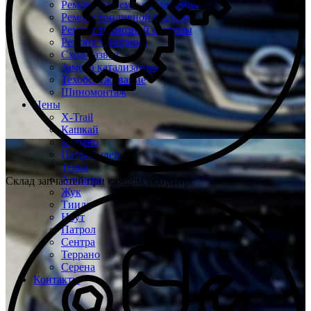
Ремонт системы охлаждения
Ремонт топливной системы
Ремонт тормозной системы
Ремонт электрики
Сход-развал
Замена катализатора
Техобслуживание
Шиномонтаж
Цены
X-Trail
Кашкай
Мурано
Патфайндер
Теана
Альмера
Склад запчастей при каждом техцентре
Жук
Тиида
Ноут
Патрол
Сентра
Террано
Серена
Контакты