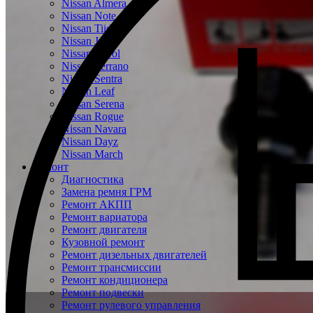
Nissan Almera
Nissan Note
Nissan Tiida
Nissan Juke
Nissan Patrol
Nissan Terrano
Nissan Sentra
Nissan Leaf
Nissan Serena
Nissan Rogue
Nissan Navara
Nissan Dayz
Nissan March
Ремонт
Диагностика
Замена ремня ГРМ
Ремонт АКПП
Ремонт вариатора
Ремонт двигателя
Кузовной ремонт
Ремонт дизельных двигателей
Ремонт трансмиссии
Ремонт кондиционера
Ремонт подвески
Ремонт рулевого управления