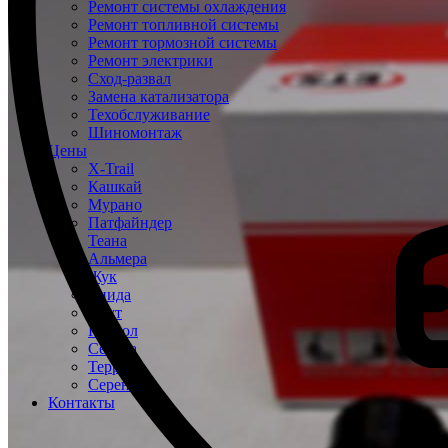
Ремонт системы охлаждения
Ремонт топливной системы
Ремонт тормозной системы
Ремонт электрики
Сход-развал
Замена катализатора
Техобслуживание
Шиномонтаж
Цены
X-Trail
Кашкай
Мурано
Патфайндер
Теана
Альмера
Жук
Тиида
Ноут
Патрол
Сентра
Террано
Серена
Контакты