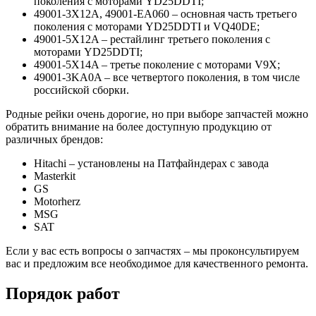
поколения с моторами YD25DDTI;
49001-3X12A, 49001-EA060 – основная часть третьего
поколения с моторами YD25DDTI и VQ40DE;
49001-5X12A – рестайлинг третьего поколения с
моторами YD25DDTI;
49001-5X14A – третье поколение с моторами V9X;
49001-3KA0A – все четвертого поколения, в том числе
российской сборки.
Родные рейки очень дорогие, но при выборе запчастей можно
обратить внимание на более доступную продукцию от
различных брендов:
Hitachi – установлены на Патфайндерах с завода
Masterkit
GS
Motorherz
MSG
SAT
Если у вас есть вопросы о запчастях – мы проконсультируем
вас и предложим все необходимое для качественного ремонта.
Порядок работ