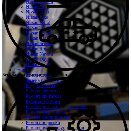
Nissan Almera
Nissan Note
Nissan Tiida
Nissan Juke
Nissan Patrol
Nissan Terrano
Nissan Sentra
Nissan Leaf
Nissan Serena
Nissan Rogue
Nissan Navara
Nissan Dayz
Nissan March
Ремонт
Бесплатная диагностика Ниссан
Диагностика
Замена ремня ГРМ
Ремонт АКПП
Ремонт вариатора
Ремонт двигателя
Кузовной ремонт
Ремонт дизельных двигателей
Ремонт трансмиссии
Ремонт кондиционера
Ремонт подвески
Ремонт рулевого управления