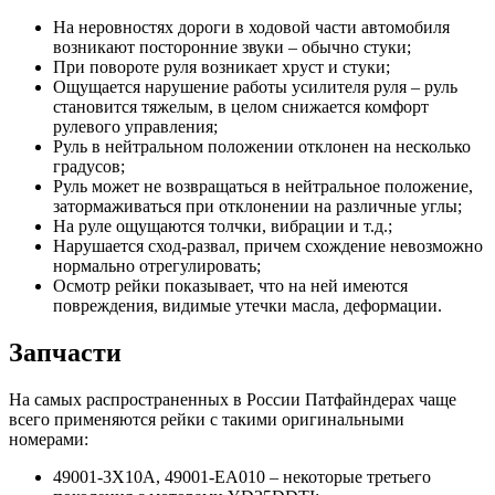
На неровностях дороги в ходовой части автомобиля
возникают посторонние звуки – обычно стуки;
При повороте руля возникает хруст и стуки;
Ощущается нарушение работы усилителя руля – руль
становится тяжелым, в целом снижается комфорт
рулевого управления;
Руль в нейтральном положении отклонен на несколько
градусов;
Руль может не возвращаться в нейтральное положение,
затормаживаться при отклонении на различные углы;
На руле ощущаются толчки, вибрации и т.д.;
Нарушается сход-развал, причем схождение невозможно
нормально отрегулировать;
Осмотр рейки показывает, что на ней имеются
повреждения, видимые утечки масла, деформации.
Запчасти
На самых распространенных в России Патфайндерах чаще
всего применяются рейки с такими оригинальными
номерами:
49001-3X10A, 49001-EA010 – некоторые третьего