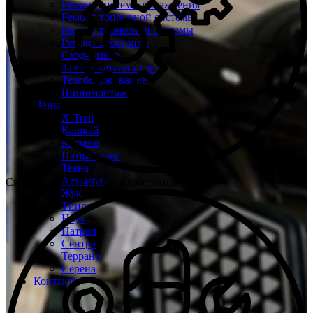
Ремонт системы охлаждения
Ремонт топливной системы
Ремонт тормозной системы
Ремонт электрики
Сход-развал
Замена катализатора
Техобслуживание
Шиномонтаж
Цены
X-Trail
Кашкай
Мурано
Патфайндер
Теана
Альмера
Склад запчастей при каждом техцентре
Жук
Тиида
Ноут
Патрол
Сентра
Террано
Серена
Контакты