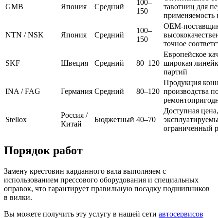
100–
GMB
Япония
Средний
тавотниц для п
150
применяемость 
OEM-поставщик 
100–
NTN / NSK
Япония
Средний
высококачестве
150
точное соответ
Европейское ка
SKF
Швеция
Средний
80–120
широкая линейк
партий
Продукция конце
INA / FAG
Германия
Средний
80–120
производства п
ремонтопригодн
Доступная цена,
Россия /
Stellox
Бюджетный
40–70
эксплуатируемы
Китай
ограниченный р
Порядок работ
Замену крестовин карданного вала выполняем с
использованием прессового оборудования и специальных
оправок, что гарантирует правильную посадку подшипников
в вилки.
Вы можете получить эту услугу в нашей сети
автосервисов