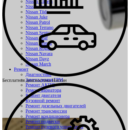
Nissan Almera
Nissan Note
Nissan Tiida
Nissan Juke
Nissan Patrol
Nissan Terrano
Nissan Sentra
Nissan Leaf
Nissan Serena
Nissan Rogue
Nissan Navara
Nissan Dayz
Nissan March
Ремонт
Диагностика
Замена ремня ГРМ
Бесплатная диагностика Ниссан
Ремонт АКПП
Ремонт вариатора
Ремонт двигателя
Кузовной ремонт
Ремонт дизельных двигателей
Ремонт трансмиссии
Ремонт кондиционера
Ремонт подвески
Ремонт рулевого управления