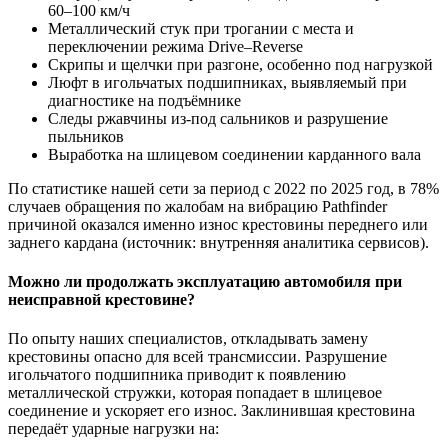
60–100 км/ч
Металлический стук при трогании с места и
переключении режима Drive–Reverse
Скрипы и щелчки при разгоне, особенно под нагрузкой
Люфт в игольчатых подшипниках, выявляемый при
диагностике на подъёмнике
Следы ржавчины из-под сальников и разрушение
пыльников
Выработка на шлицевом соединении карданного вала
По статистике нашей сети за период с 2022 по 2025 год, в 78%
случаев обращения по жалобам на вибрацию Pathfinder
причиной оказался именно износ крестовины переднего или
заднего кардана (источник: внутренняя аналитика сервисов).
Можно ли продолжать эксплуатацию автомобиля при
неисправной крестовине?
По опыту наших специалистов, откладывать замену
крестовины опасно для всей трансмиссии. Разрушение
игольчатого подшипника приводит к появлению
металлической стружки, которая попадает в шлицевое
соединение и ускоряет его износ. Заклинившая крестовина
передаёт ударные нагрузки на: