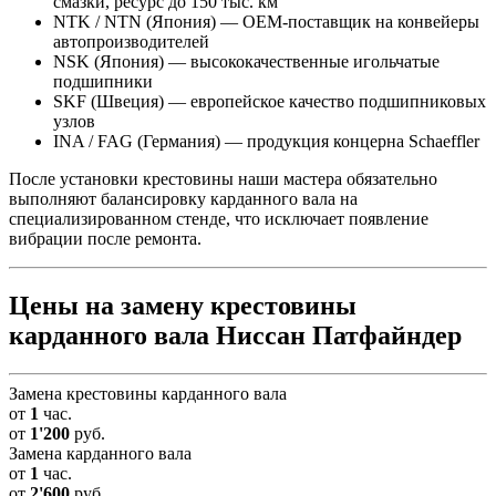
смазки, ресурс до 150 тыс. км
NTK / NTN (Япония) — OEM-поставщик на конвейеры
автопроизводителей
NSK (Япония) — высококачественные игольчатые
подшипники
SKF (Швеция) — европейское качество подшипниковых
узлов
INA / FAG (Германия) — продукция концерна Schaeffler
После установки крестовины наши мастера обязательно
выполняют балансировку карданного вала на
специализированном стенде, что исключает появление
вибрации после ремонта.
Цены на замену крестовины
карданного вала Ниссан Патфайндер
Замена крестовины карданного вала
от
1
час.
от
1'200
руб.
Замена карданного вала
от
1
час.
от
2'600
руб.