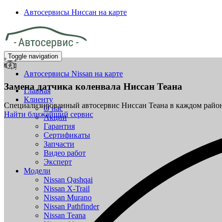
Автосервисы Ниссан на карте
Toggle navigation
Автосервисы Nissan на карте
Замена датчика коленвала
Ниссан Теана
Главная
Клиенту
Специализированный автосервис Ниссан Теана в каждом рай
О нас
Найти ближайший сервис
Акции
Гарантия
Сертификаты
Запчасти
Видео работ
Эксперт
Модели
Nissan Qashqai
Nissan X-Trail
Nissan Murano
Nissan Pathfinder
Nissan Teana