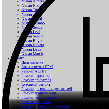
Nissan Almera
Nissan Note
Nissan Tiida
Nissan Juke
Nissan Patrol
Nissan Terrano
Nissan Sentra
Nissan Leaf
Nissan Serena
Nissan Rogue
Nissan Navara
Nissan Dayz
Nissan March
Ремонт
Диагностика
Замена ремня ГРМ
Ремонт АКПП
Ремонт вариатора
Ремонт двигателя
Кузовной ремонт
Ремонт дизельных двигателей
Ремонт трансмиссии
Ремонт кондиционера
Ремонт подвески
Ремонт рулевого управления