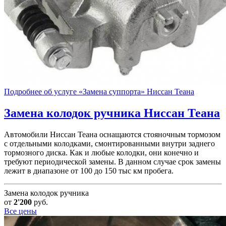
Подробнее об услуге «Замена суппорта» Ниссан Теана
Замена колодок ручника
Ниссан Теана
Автомобили Ниссан Теана оснащаются стояночным тормозом
с отдельными колодками, смонтированными внутри заднего
тормозного диска. Как и любые колодки, они конечно и
требуют периодической замены. В данном случае срок замены
лежит в диапазоне от 100 до 150 тыс км пробега.
Замена колодок ручника
от
2'200
руб.
Все цены