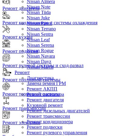
Nissan Almera
Nissan Note
Ремонт двигателя
Nissan Tiida
Nissan Juke
Ремонт кондиционера и системы охлаждения
Nissan Patrol
Nissan Terrano
Nissan Sentra
Ремонт кузова
Nissan Leaf
Nissan Serena
Nissan Rogue
Ремонт подвески
Nissan Navara
Nissan Dayz
Ремонт рулевой системы и сход-развал
Nissan March
Ремонт
Диагностика
Ремонт топливной системы
Замена ремня ГРМ
Ремонт АКПП
Ремонт тормозной системы
Ремонт вариатора
Ремонт двигателя
Кузовной ремонт
Ремонт трансмиссии
Ремонт дизельных двигателей
Ремонт трансмиссии
Ремонт кондиционера
Ремонт электрики
Ремонт подвески
Ремонт рулевого управления