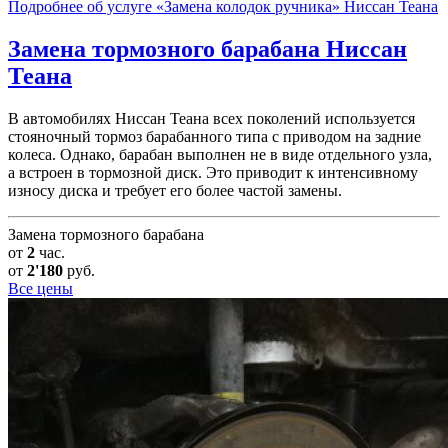
Подробнее об услуге «Замена колодок ручника» Ниссан Теана
Замена тормозного барабана
Ниссан
Теана
В автомобилях Ниссан Теана всех поколений используется
стояночный тормоз барабанного типа с приводом на задние
колеса. Однако, барабан выполнен не в виде отдельного узла,
а встроен в тормозной диск. Это приводит к интенсивному
износу диска и требует его более частой замены.
Замена тормозного барабана
от
2
час.
от
2'180
руб.
Все цены