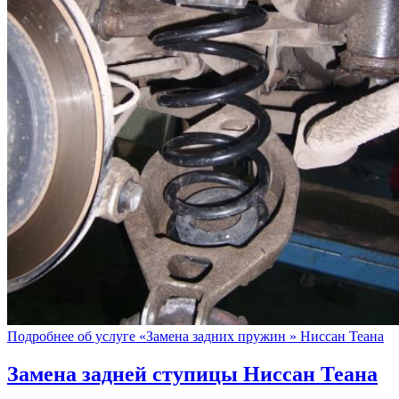
Подробнее об услуге «Замена задних пружин » Ниссан Теана
Замена задней ступицы
Ниссан Теана