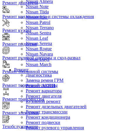
Nissan Almera
Ремонт двигателя
Nissan Note
Nissan Tiida
Ремонт кондиционера и системы охлаждения
Nissan Juke
Nissan Patrol
Nissan Terrano
Ремонт кузова
Nissan Sentra
Nissan Leaf
Nissan Serena
Ремонт подвески
Nissan Rogue
Nissan Navara
Ремонт рулевой системы и сход-развал
Nissan Dayz
Nissan March
Ремонт
Ремонт топливной системы
Диагностика
Замена ремня ГРМ
Ремонт тормозной системы
Ремонт АКПП
Ремонт вариатора
Ремонт двигателя
Ремонт трансмиссии
Кузовной ремонт
Ремонт дизельных двигателей
Ремонт трансмиссии
Ремонт электрики
Ремонт кондиционера
Ремонт подвески
Техобслуживание
Ремонт рулевого управления