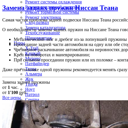
Ремонт системы охлаждения
Замена задних пружин
Ниссан Теана
Ремонт топливной системы
Ремонт тормозной системы
Ремонт электрики
Самая частая проблема задней подвески Ниссана Теана россий
Сход-развал
Замена катализатора
О необходимости замены задних пружин на Ниссане Теана гов
Техобслуживание
Шиномонтаж
Металлический лязг и дребезг из-за лопнувшей пружины 
Цены
Проседание задней части автомобиля на одну или обе ст
X-Trail
Чрезмерное раскачивание автомобиля на неровностях дор
Кашкай
Крен на поворотах и маневрировании;
Мурано
При сильном проседании пружин или их поломке – конта
Патфайндер
Теана
Даже при поломке одной пружины рекомендуется менять сразу 
Альмера
Жук
Замена задней пружины
Тиида
от
1
час.
Ноут
от
1'100
руб.
Патрол
Все цены
Сентра
Террано
Серена
Контакты