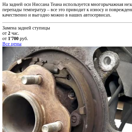
На задней оси Ниссана Теана используется многорычажная незав
перепады температур – все это приводит к износу и поврежден
качественно и выгодно можно в наших автосервисах.
Замена задней ступицы
от
2
час.
от
1'700
руб.
Все цены