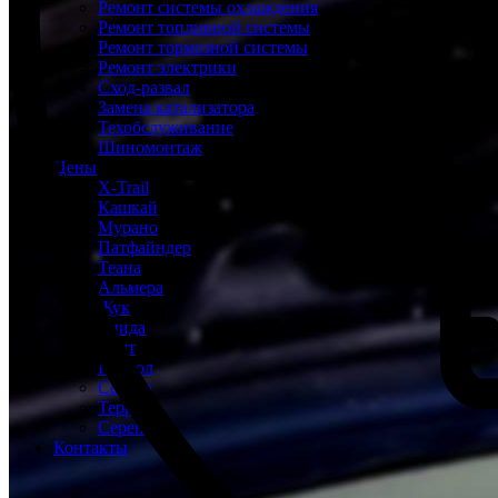
Ремонт системы охлаждения
Ремонт топливной системы
Ремонт тормозной системы
Ремонт электрики
Сход-развал
Замена катализатора
Техобслуживание
Шиномонтаж
Цены
X-Trail
Кашкай
Мурано
Патфайндер
Теана
Альмера
Жук
Тиида
Ноут
Патрол
Сентра
Террано
Серена
Контакты