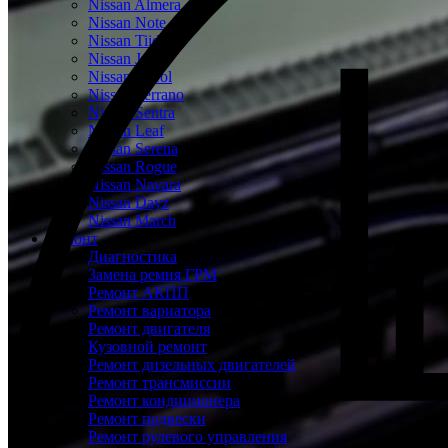
Nissan Almera
Nissan Note
Nissan Tiida
Nissan Juke
Nissan Patrol
Nissan Terrano
Nissan Sentra
Nissan Leaf
Nissan Serena
Nissan Rogue
Nissan Navara
Nissan Dayz
Nissan March
Ремонт
Диагностика
Замена ремня ГРМ
Ремонт АКПП
Ремонт вариатора
Ремонт двигателя
Кузовной ремонт
Ремонт дизельных двигателей
Ремонт трансмиссии
Ремонт кондиционера
Ремонт подвески
Ремонт рулевого управления