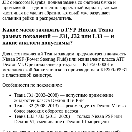
J32 с насосом Kayaba, полная замена со снятием бачка и
промывкой — единственно корректный вариант, так как
частичная не удалит абразив, который уже разрушает
сальники рейки и распределитель.
Какое масло заливать в ГУР Ниссан Теана
разных поколений — J31, J32 или L33 — и
какие аналоги допустимы?
Для всех поколений Теаны заводом предусмотрена жидкость
Nissan PSF (Power Steering Fluid) или эквивалент класса ATF
Dexron VI. Оригинальные артикулы — KLF50-00001 в
металлической банке японского производства и KE909-99931
в пластиковой канистре.
Особенности по поколениям:
Теана J31 (2003–2008) — допустимо применение
жидкостей класса Dexron III и PSF
Теана J32 (2008–2013) — рекомендуется Dexron VI из-за
более высоких оборотов насоса
Теана L33 / J33 (2013–2020) — только Nissan PSF или
Dexron VI, смешивание с Dexron III запрещено
Из проверенных нашими мастерами аналогов хорошо себя