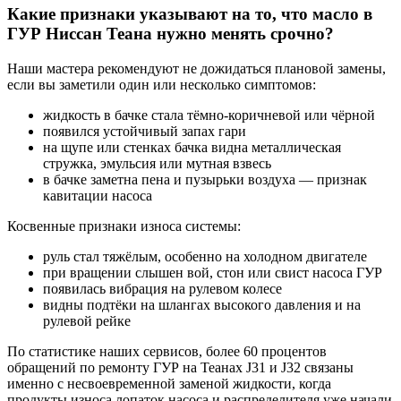
Какие признаки указывают на то, что масло в
ГУР Ниссан Теана нужно менять срочно?
Наши мастера рекомендуют не дожидаться плановой замены,
если вы заметили один или несколько симптомов:
жидкость в бачке стала тёмно-коричневой или чёрной
появился устойчивый запах гари
на щупе или стенках бачка видна металлическая
стружка, эмульсия или мутная взвесь
в бачке заметна пена и пузырьки воздуха — признак
кавитации насоса
Косвенные признаки износа системы:
руль стал тяжёлым, особенно на холодном двигателе
при вращении слышен вой, стон или свист насоса ГУР
появилась вибрация на рулевом колесе
видны подтёки на шлангах высокого давления и на
рулевой рейке
По статистике наших сервисов, более 60 процентов
обращений по ремонту ГУР на Теанах J31 и J32 связаны
именно с несвоевременной заменой жидкости, когда
продукты износа лопаток насоса и распределителя уже начали