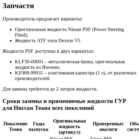
Запчасти
Производитель предлагает варианты:
Оригинальная жидкость Nissan PSF (Power Steering
Fluid);
Жидкость ATF типа Dexron VI.
Жидкости PSF доступны в двух вариантах:
KLF50-00001 – металлическая банка, оригинальная
жидкость из Японии;
KE909-99931 – пластиковая канистра (1 л), от различных
производителей.
Для замены требуется до 2 литров жидкости.
Сроки замены и применяемые жидкости ГУР
для Ниссан Теана всех поколений
Оригинальная
Поколение
Годы
Проверенные
Объ
жидкость
Теана
выпуска
аналоги
сист
(артикул)
Nissan PSF
Eneos PSF,