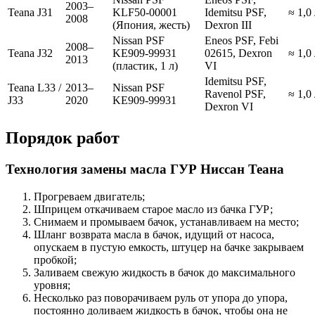
2003–
Teana J31
KLF50-00001
Idemitsu PSF,
≈ 1,0
2008
(Япония, жесть)
Dexron III
Nissan PSF
Eneos PSF, Febi
2008–
Teana J32
KE909-99931
02615, Dexron
≈ 1,0
2013
(пластик, 1 л)
VI
Idemitsu PSF,
Teana L33 /
2013–
Nissan PSF
Ravenol PSF,
≈ 1,0
J33
2020
KE909-99931
Dexron VI
Порядок работ
Технология замены масла ГУР Ниссан Теана
Прогреваем двигатель;
Шприцем откачиваем старое масло из бачка ГУР;
Снимаем и промываем бачок, устанавливаем на место;
Шланг возврата масла в бачок, идущий от насоса,
опускаем в пустую емкость, штуцер на бачке закрываем
пробкой;
Заливаем свежую жидкость в бачок до максимального
уровня;
Несколько раз поворачиваем руль от упора до упора,
постоянно доливаем жидкость в бачок, чтобы она не