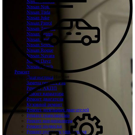
Nissan Almera
Nissan Note
Nissan Tiida
Nissan Juke
Nissan Patrol
Nissan Terrano
Nissan Sentra
Nissan Leaf
Nissan Serena
Nissan Rogue
Nissan Navara
Nissan Dayz
Nissan March
Ремонт
Бесплатная диагностика Ниссан
Диагностика
Замена ремня ГРМ
Ремонт АКПП
Ремонт вариатора
Ремонт двигателя
Кузовной ремонт
Ремонт дизельных двигателей
Ремонт трансмиссии
Ремонт кондиционера
Ремонт подвески
Ремонт рулевого управления