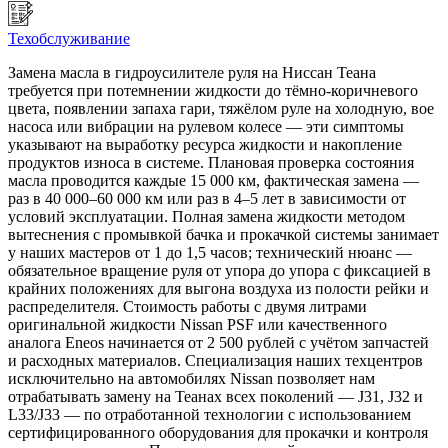
Техобслуживание
Замена масла в гидроусилителе руля на Ниссан Теана
требуется при потемнении жидкости до тёмно-коричневого
цвета, появлении запаха гари, тяжёлом руле на холодную, вое
насоса или вибрации на рулевом колесе — эти симптомы
указывают на выработку ресурса жидкости и накопление
продуктов износа в системе. Плановая проверка состояния
масла проводится каждые 15 000 км, фактическая замена —
раз в 40 000–60 000 км или раз в 4–5 лет в зависимости от
условий эксплуатации. Полная замена жидкости методом
вытеснения с промывкой бачка и прокачкой системы занимает
у наших мастеров от 1 до 1,5 часов; технический нюанс —
обязательное вращение руля от упора до упора с фиксацией в
крайних положениях для выгона воздуха из полости рейки и
распределителя. Стоимость работы с двумя литрами
оригинальной жидкости Nissan PSF или качественного
аналога Eneos начинается от 2 500 рублей с учётом запчастей
и расходных материалов. Специализация наших техцентров
исключительно на автомобилях Nissan позволяет нам
отрабатывать замену на Теанах всех поколений — J31, J32 и
L33/J33 — по отработанной технологии с использованием
сертифицированного оборудования для прокачки и контроля