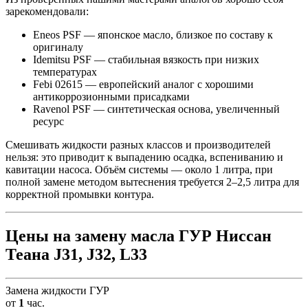
зарекомендовали:
Eneos PSF — японское масло, близкое по составу к
оригиналу
Idemitsu PSF — стабильная вязкость при низких
температурах
Febi 02615 — европейский аналог с хорошими
антикоррозионными присадками
Ravenol PSF — синтетическая основа, увеличенный
ресурс
Смешивать жидкости разных классов и производителей
нельзя: это приводит к выпадению осадка, вспениванию и
кавитации насоса. Объём системы — около 1 литра, при
полной замене методом вытеснения требуется 2–2,5 литра для
корректной промывки контура.
Цены на замену масла ГУР Ниссан
Теана J31, J32, L33
Замена жидкости ГУР
от
1
час.