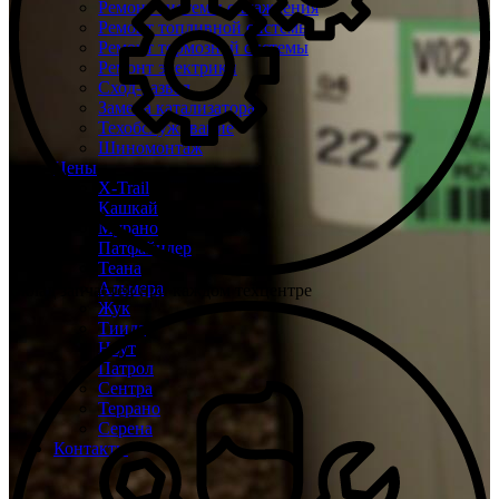
Ремонт системы охлаждения
Ремонт топливной системы
Ремонт тормозной системы
Ремонт электрики
Сход-развал
Замена катализатора
Техобслуживание
Шиномонтаж
Цены
X-Trail
Кашкай
Мурано
Патфайндер
Теана
Альмера
Склад запчастей при каждом техцентре
Жук
Тиида
Ноут
Патрол
Сентра
Террано
Серена
Контакты