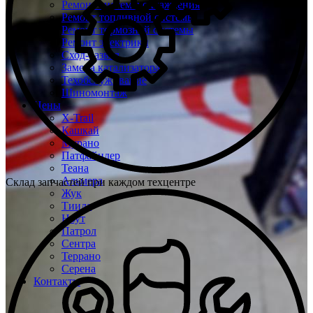
Ремонт системы охлаждения
Ремонт топливной системы
Ремонт тормозной системы
Ремонт электрики
Сход-развал
Замена катализатора
Техобслуживание
Шиномонтаж
Цены
X-Trail
Кашкай
Мурано
Патфайндер
Теана
Альмера
Склад запчастей при каждом техцентре
Жук
Тиида
Ноут
Патрол
Сентра
Террано
Серена
Контакты