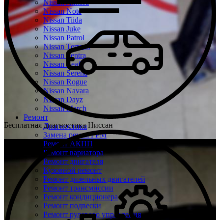
Nissan Almera
Nissan Note
Nissan Tiida
Nissan Juke
Nissan Patrol
Nissan Terrano
Nissan Sentra
Nissan Leaf
Nissan Serena
Nissan Rogue
Nissan Navara
Nissan Dayz
Nissan March
Ремонт
Бесплатная диагностика Ниссан
Диагностика
Замена ремня ГРМ
Ремонт АКПП
Ремонт вариатора
Ремонт двигателя
Кузовной ремонт
Ремонт дизельных двигателей
Ремонт трансмиссии
Ремонт кондиционера
Ремонт подвески
Ремонт рулевого управления