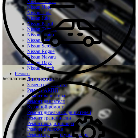
Nissan Almera
Nissan Note
Nissan Tiida
Nissan Juke
Nissan Patrol
Nissan Terrano
Nissan Sentra
Nissan Leaf
Nissan Serena
Nissan Rogue
Nissan Navara
Nissan Dayz
Nissan March
Ремонт
Бесплатная диагностика Ниссан
Диагностика
Замена ремня ГРМ
Ремонт АКПП
Ремонт вариатора
Ремонт двигателя
Кузовной ремонт
Ремонт дизельных двигателей
Ремонт трансмиссии
Ремонт кондиционера
Ремонт подвески
Ремонт рулевого управления