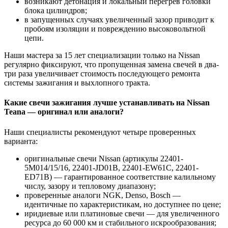
возникают детонация и локальный перегрев головки
блока цилиндров;
в запущенных случаях увеличенный зазор приводит к
пробоям изоляции и повреждению высоковольтной
цепи.
Наши мастера за 15 лет специализации только на Nissan
регулярно фиксируют, что пропущенная замена свечей в два-
три раза увеличивает стоимость последующего ремонта
системы зажигания и выхлопного тракта.
Какие свечи зажигания лучше устанавливать на Nissan
Teana — оригинал или аналоги?
Наши специалисты рекомендуют четыре проверенных
варианта:
оригинальные свечи Nissan (артикулы 22401-
5M014/15/16, 22401-JD01B, 22401-EW61C, 22401-
ED71B) — гарантированное соответствие калильному
числу, зазору и тепловому диапазону;
проверенные аналоги NGK, Denso, Bosch —
идентичные по характеристикам, но доступнее по цене;
иридиевые или платиновые свечи — для увеличенного
ресурса до 60 000 км и стабильного искрообразования;