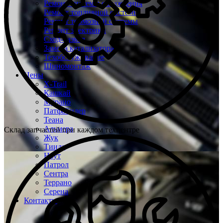
Ремонт системы охлаждения
Ремонт топливной системы
Ремонт тормозной системы
Ремонт электрики
Сход-развал
Замена катализатора
Техобслуживание
Шиномонтаж
Цены
X-Trail
Кашкай
Мурано
Патфайндер
Теана
Альмера
Склад запчастей при каждом техцентре
Жук
Тиида
Ноут
Патрол
Сентра
Террано
Серена
Контакты