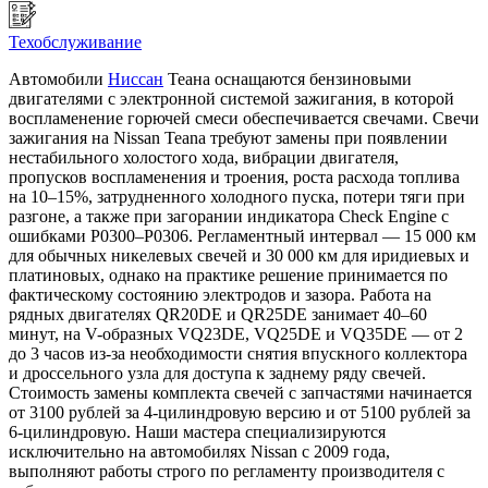
Техобслуживание
Автомобили
Ниссан
Теана оснащаются бензиновыми
двигателями с электронной системой зажигания, в которой
воспламенение горючей смеси обеспечивается свечами. Свечи
зажигания на Nissan Teana требуют замены при появлении
нестабильного холостого хода, вибрации двигателя,
пропусков воспламенения и троения, роста расхода топлива
на 10–15%, затрудненного холодного пуска, потери тяги при
разгоне, а также при загорании индикатора Check Engine с
ошибками P0300–P0306. Регламентный интервал — 15 000 км
для обычных никелевых свечей и 30 000 км для иридиевых и
платиновых, однако на практике решение принимается по
фактическому состоянию электродов и зазора. Работа на
рядных двигателях QR20DE и QR25DE занимает 40–60
минут, на V-образных VQ23DE, VQ25DE и VQ35DE — от 2
до 3 часов из-за необходимости снятия впускного коллектора
и дроссельного узла для доступа к заднему ряду свечей.
Стоимость замены комплекта свечей с запчастями начинается
от 3100 рублей за 4-цилиндровую версию и от 5100 рублей за
6-цилиндровую. Наши мастера специализируются
исключительно на автомобилях Nissan с 2009 года,
выполняют работы строго по регламенту производителя с