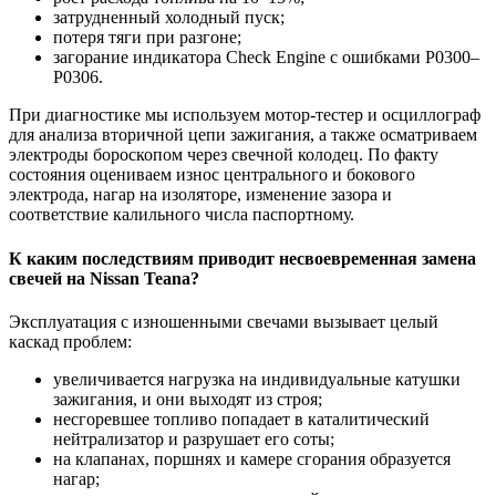
затрудненный холодный пуск;
потеря тяги при разгоне;
загорание индикатора Check Engine с ошибками P0300–
P0306.
При диагностике мы используем мотор-тестер и осциллограф
для анализа вторичной цепи зажигания, а также осматриваем
электроды бороскопом через свечной колодец. По факту
состояния оцениваем износ центрального и бокового
электрода, нагар на изоляторе, изменение зазора и
соответствие калильного числа паспортному.
К каким последствиям приводит несвоевременная замена
свечей на Nissan Teana?
Эксплуатация с изношенными свечами вызывает целый
каскад проблем:
увеличивается нагрузка на индивидуальные катушки
зажигания, и они выходят из строя;
несгоревшее топливо попадает в каталитический
нейтрализатор и разрушает его соты;
на клапанах, поршнях и камере сгорания образуется
нагар;