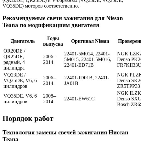
(QR20DE, QR25DE) и V-образных (VQ23DE, VQ25DE,
VQ35DE) моторов соответственно.
Рекомендуемые свечи зажигания для Nissan
Teana по модификациям двигателя
Годы
Двигатель
Оригинал Nissan
Проверен
выпуска
QR20DE /
22401-5M014, 22401-
NGK LZKA
QR25DE,
2006–
5M015, 22401-5M016,
Denso PK2
рядный, 4
2014
22401-ED71B
FR7KII33
цилиндра
VQ23DE /
NGK PLZK
2006–
22401-JD01B, 22401-
VQ25DE, V6, 6
Denso SK2
2014
JA01B
цилиндров
ZR5TPP33
NGK ILZK
VQ35DE, V6, 6
2008–
22401-EW61C
Denso SX
цилиндров
2014
Bosch ZR6
Порядок работ
Технология замены свечей зажигания Ниссан
Теана