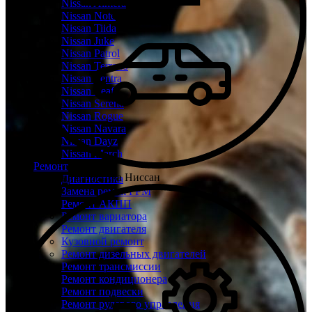
Nissan Almera
Nissan Note
Nissan Tiida
Nissan Juke
Nissan Patrol
Nissan Terrano
Nissan Sentra
Nissan Leaf
Nissan Serena
Nissan Rogue
Nissan Navara
Nissan Dayz
Nissan March
Ремонт
Бесплатная диагностика Ниссан
Диагностика
Замена ремня ГРМ
Ремонт АКПП
Ремонт вариатора
Ремонт двигателя
Кузовной ремонт
Ремонт дизельных двигателей
Ремонт трансмиссии
Ремонт кондиционера
Ремонт подвески
Ремонт рулевого управления