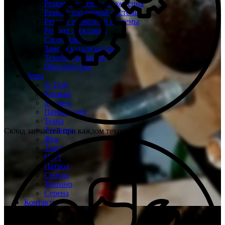
Ремонт системы охлаждения
Ремонт топливной системы
Ремонт тормозной системы
Ремонт электрики
Сход-развал
Замена катализатора
Техобслуживание
Шиномонтаж
Цены
X-Trail
Кашкай
Мурано
Патфайндер
Теана
Альмера
Склад запчастей при каждом техцентре
Жук
Тиида
Ноут
Патрол
Сентра
Террано
Серена
Контакты