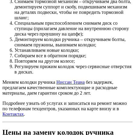
Снимаем тормозной механизм – откручиваем два болта,
демонтируем суппорт и скобу, подвешиваем механизм
на деталях подвески, чтобы не повредить тормозной
шланг;
Специальным приспособлением снимаем диск со
ступицы (прилагаем давление на внутреннюю сторону
диска через проушину на цапфе);
Демонтируем колодки ручника – откручиваем болты,
снимаем пружины, вынимаем колодки;
Устанавливаем новые колодки;
Собираем все в обратном порядке;
Повторяем на другом колесе;
Регулируем прижим колодок через сервисные отверстия
в дисках.
Меняем колодки ручника
Ниссан Теана
без задержек,
предлагаем качественные комплектующие и расходные
материалы, даем гарантии сроком до 2 лет.
Подробнее узнать об услугах и записаться на ремонт можно
по телефонам техцентров, указанных на карте внизу и в
Контактах
.
Цены на замену колодок ручника