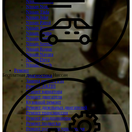
Nissan Almera
Nissan Note
Nissan Tiida
Nissan Juke
Nissan Patrol
Nissan Terrano
Nissan Sentra
Nissan Leaf
Nissan Serena
Nissan Rogue
Nissan Navara
Nissan Dayz
Nissan March
Ремонт
Бесплатная диагностика Ниссан
Диагностика
Замена ремня ГРМ
Ремонт АКПП
Ремонт вариатора
Ремонт двигателя
Кузовной ремонт
Ремонт дизельных двигателей
Ремонт трансмиссии
Ремонт кондиционера
Ремонт подвески
Ремонт рулевого управления