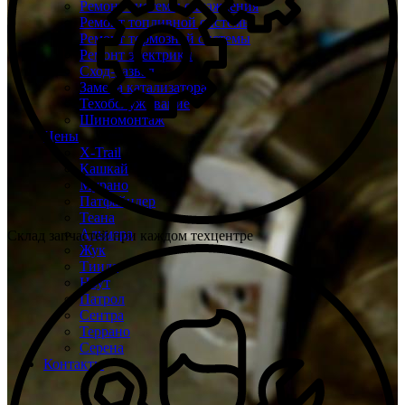
Ремонт системы охлаждения
Ремонт топливной системы
Ремонт тормозной системы
Ремонт электрики
Сход-развал
Замена катализатора
Техобслуживание
Шиномонтаж
Цены
X-Trail
Кашкай
Мурано
Патфайндер
Теана
Альмера
Склад запчастей при каждом техцентре
Жук
Тиида
Ноут
Патрол
Сентра
Террано
Серена
Контакты