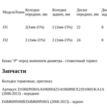
Колодки
Колодки
Диски
Ди
МодельТеана
передние, мм
задние, мм
передние, мм
зад
J31
2(1мм-11%)
2 (1мм-15%)
22
8
J32
2 (1мм-11%)
2 (1мм-15%)
24
8
Буква "Р" перед значением диаметра - стояночный тормоз
Запчасти
Колодки тормозные, оригинал
Артикул: D1060JN00A/410609J425/4106089EX2/D10601KA1A
(2008-2013) - передние
D4M609N00B/D4M609N00A (2008-2013) - задние