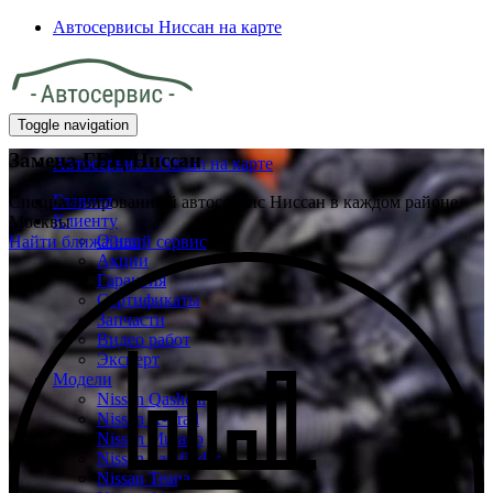
Автосервисы Ниссан на карте
Toggle navigation
Замена ГБЦ Ниссан
Автосервисы Nissan на карте
Главная
Специализированный автосервис Ниссан в каждом районе
Клиенту
Москвы
О нас
Найти ближайший сервис
Акции
Гарантия
Сертификаты
Запчасти
Видео работ
Эксперт
Модели
Nissan Qashqai
Nissan X-Trail
Nissan Murano
Nissan Pathfinder
Nissan Teana