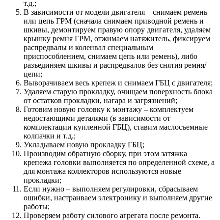
т.д.;
В зависимости от модели двигателя – снимаем ремень
или цепь ГРМ (сначала снимаем приводной ремень и
шкивы, демонтируем правую опору двигателя, удаляем
крышку ремня ГРМ, отжимаем натяжитель, фиксируем
распредвалы и коленвал специальным
приспособлением, снимаем цепь или ремень), либо
разъединяем шкивы и распредвалов без снятия ремня/
цепи;
Выворачиваем весь крепеж и снимаем ГБЦ с двигателя;
Удаляем старую прокладку, очищаем поверхность блока
от остатков прокладки, нагара и загрязнений;
Готовим новую головку к монтажу – комплектуем
недостающими деталями (в зависимости от
комплектации купленной ГБЦ), ставим маслосъемные
колпачки и т.д.;
Укладываем новую прокладку ГБЦ;
Производим обратную сборку, при этом затяжка
крепежа головки выполняется по определенной схеме, а
для монтажа коллекторов используются новые
прокладки;
Если нужно – выполняем регулировки, сбрасываем
ошибки, настраиваем электронику и выполняем другие
работы;
Проверяем работу силового агрегата после ремонта.