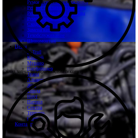
Ремонт системы охлаждения
Ремонт топливной системы
Ремонт тормозной системы
Ремонт электрики
Сход-развал
Замена катализатора
Техобслуживание
Шиномонтаж
Цены
X-Trail
Кашкай
Мурано
Патфайндер
Склад запчастей при каждом техцентре
Теана
Альмера
Жук
Тиида
Ноут
Патрол
Сентра
Террано
Серена
Контакты