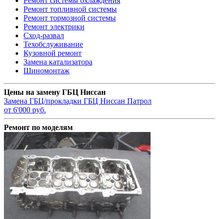
Ремонт системы охлаждения
Ремонт топливной системы
Ремонт тормозной системы
Ремонт электрики
Сход-развал
Техобслуживание
Кузовной ремонт
Замена катализатора
Шиномонтаж
Цены на замену ГБЦ Ниссан
Замена ГБЦ/прокладки ГБЦ
Ниссан Патрол
от 6'000 руб.
Ремонт по моделям