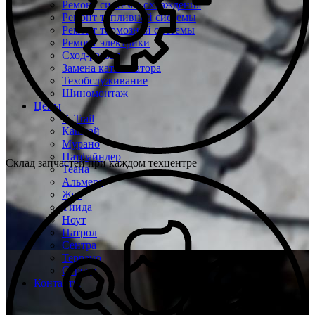
Ремонт системы охлаждения
Ремонт топливной системы
Ремонт тормозной системы
Ремонт электрики
Сход-развал
Замена катализатора
Техобслуживание
Шиномонтаж
Цены
X-Trail
Кашкай
Мурано
Патфайндер
Склад запчастей при каждом техцентре
Теана
Альмера
Жук
Тиида
Ноут
Патрол
Сентра
Террано
Серена
Контакты