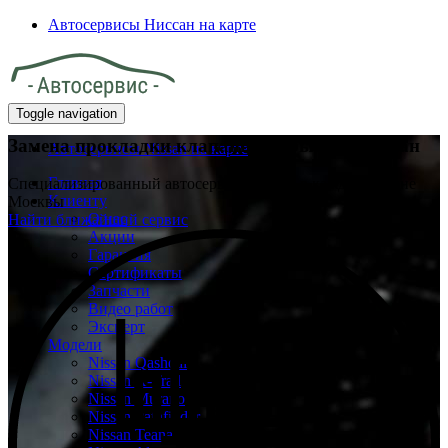
Автосервисы Ниссан на карте
Toggle navigation
Замена прокладки клапанной крышки Ниссан
Автосервисы Nissan на карте
Главная
Специализированный автосервис Ниссан в каждом районе
Клиенту
Москвы
О нас
Найти ближайший сервис
Акции
Гарантия
Сертификаты
Запчасти
Видео работ
Эксперт
Модели
Nissan Qashqai
Nissan X-Trail
Nissan Murano
Nissan Pathfinder
Nissan Teana