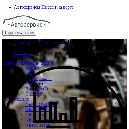
Автосервисы Ниссан на карте
Toggle navigation
Замена масляного насоса Ниссан
Автосервисы Nissan на карте
Главная
Специализированный автосервис Ниссан в каждом районе
Клиенту
Москвы
О нас
Найти ближайший сервис
Акции
Гарантия
Сертификаты
Запчасти
Видео работ
Эксперт
Модели
Nissan Qashqai
Nissan X-Trail
Nissan Murano
Nissan Pathfinder
Nissan Teana