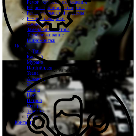
Ремонт системы охлаждения
Ремонт топливной системы
Ремонт тормозной системы
Ремонт электрики
Сход-развал
Замена катализатора
Техобслуживание
Шиномонтаж
Цены
X-Trail
Кашкай
Мурано
Патфайндер
Склад запчастей при каждом техцентре
Теана
Альмера
Жук
Тиида
Ноут
Патрол
Сентра
Террано
Серена
Контакты