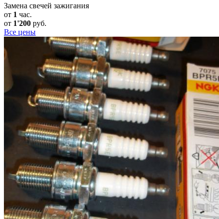
Замена свечей зажигания
от
1
час.
от
1'200
руб.
Все цены