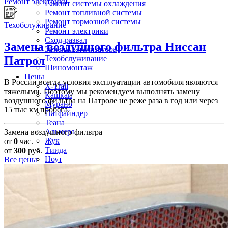
Ремонт электрики
Ремонт системы охлаждения
Ремонт топливной системы
Ремонт тормозной системы
Техобслуживание
Ремонт электрики
Сход-развал
Замена воздушного фильтра
Ниссан
Замена катализатора
Техобслуживание
Патрол
Шиномонтаж
Цены
В России всегда условия эксплуатации автомобиля являются
X-Trail
тяжелыми. Поэтому мы рекомендуем выполнять замену
Кашкай
воздушного фильтра на Патроле не реже раза в год или через
Мурано
15 тыс км пробега.
Патфайндер
Теана
Альмера
Замена воздушного фильтра
Жук
от
0
час.
Тиида
от
300
руб.
Ноут
Все цены
Патрол
Сентра
Террано
Серена
Контакты