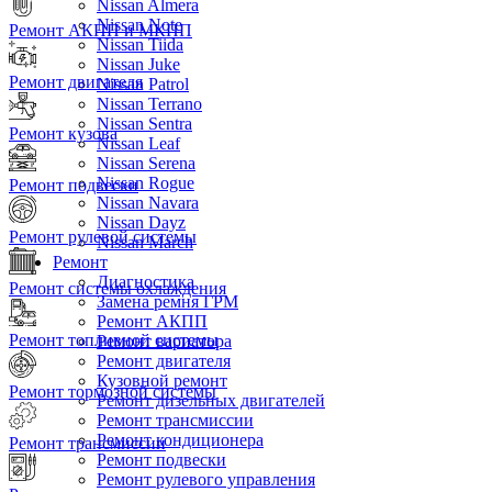
Nissan Almera
Nissan Note
Ремонт АКПП и МКПП
Nissan Tiida
Nissan Juke
Ремонт двигателя
Nissan Patrol
Nissan Terrano
Nissan Sentra
Ремонт кузова
Nissan Leaf
Nissan Serena
Nissan Rogue
Ремонт подвески
Nissan Navara
Nissan Dayz
Ремонт рулевой системы
Nissan March
Ремонт
Диагностика
Ремонт системы охлаждения
Замена ремня ГРМ
Ремонт АКПП
Ремонт топливной системы
Ремонт вариатора
Ремонт двигателя
Кузовной ремонт
Ремонт тормозной системы
Ремонт дизельных двигателей
Ремонт трансмиссии
Ремонт кондиционера
Ремонт трансмиссии
Ремонт подвески
Ремонт рулевого управления